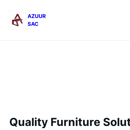
AZUUR
SAC
Saltar
al
contenido
Quality Furniture Solu